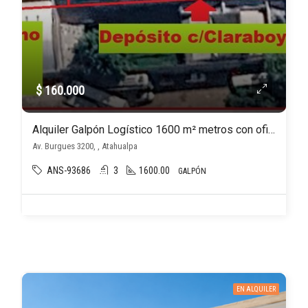
$ 160.000
Alquiler Galpón Logístico 1600 m² metros con oficinas y doble acceso, Av Burges
Av. Burgues 3200, , Atahualpa
ANS-93686
3
1600.00
GALPÓN
EN ALQUILER