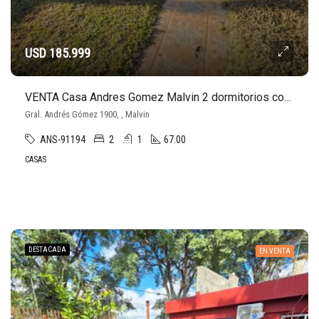
USD 185.999
VENTA Casa Andres Gomez Malvin 2 dormitorios cocheras 100m al norte de Av Italia
Gral. Andrés Gómez 1900, , Malvin
ANS-91194
2
1
67.00
CASAS
DESTACADA
EN VENTA